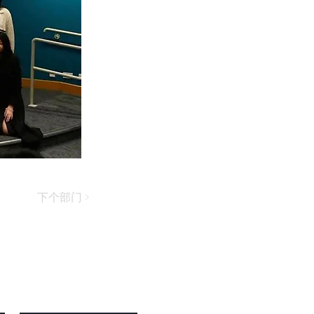
下个部门 >
s